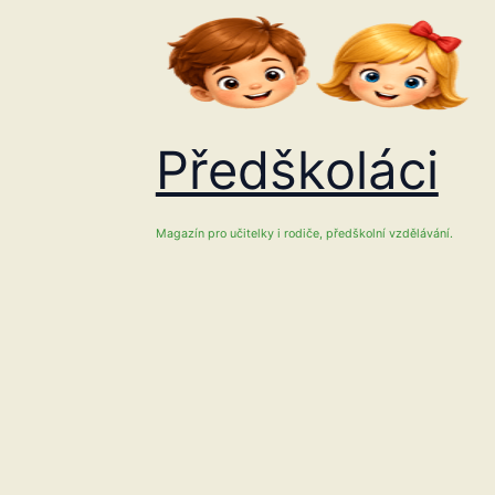
Přeskočit
na
obsah
Předškoláci
Magazín pro učitelky i rodiče, předškolní vzdělávání.