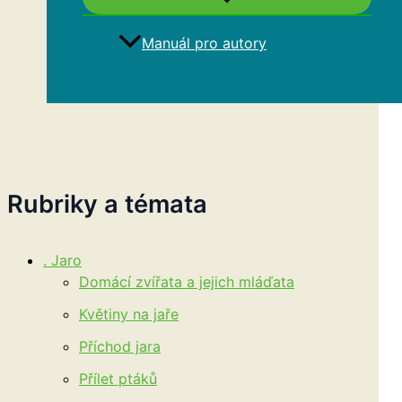
Manuál pro autory
Hledat
Rubriky a témata
. Jaro
Domácí zvířata a jejich mláďata
Květiny na jaře
Příchod jara
Přílet ptáků