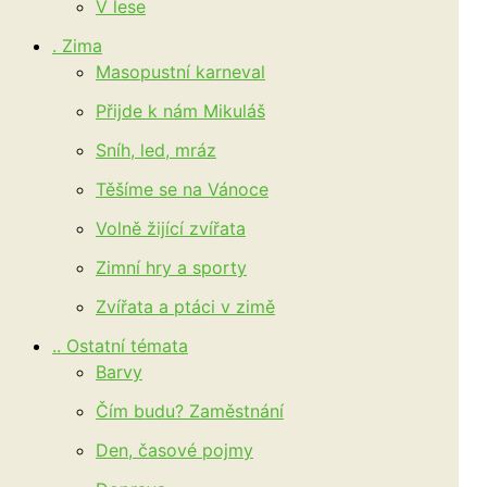
V lese
. Zima
Masopustní karneval
Přijde k nám Mikuláš
Sníh, led, mráz
Těšíme se na Vánoce
Volně žijící zvířata
Zimní hry a sporty
Zvířata a ptáci v zimě
.. Ostatní témata
Barvy
Čím budu? Zaměstnání
Den, časové pojmy