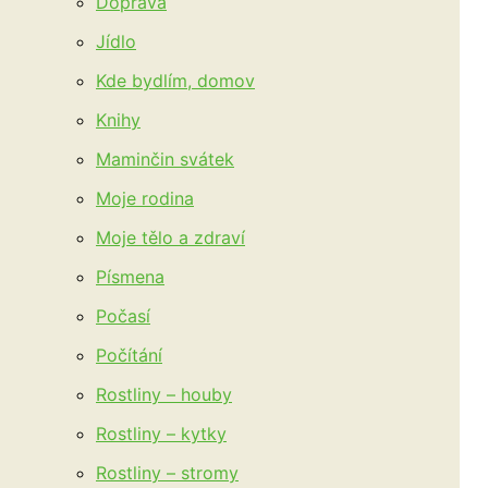
Doprava
Jídlo
Kde bydlím, domov
Knihy
Maminčin svátek
Moje rodina
Moje tělo a zdraví
Písmena
Počasí
Počítání
Rostliny – houby
Rostliny – kytky
Rostliny – stromy