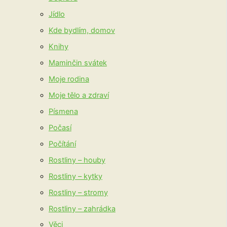
Jídlo
Kde bydlím, domov
Knihy
Maminčin svátek
Moje rodina
Moje tělo a zdraví
Písmena
Počasí
Počítání
Rostliny – houby
Rostliny – kytky
Rostliny – stromy
Rostliny – zahrádka
Věci