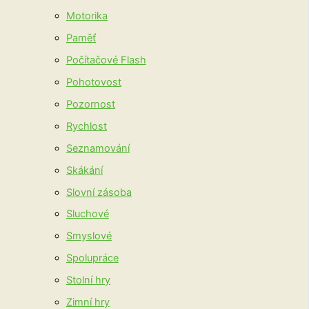
Motorika
Paměť
Počítačové Flash
Pohotovost
Pozornost
Rychlost
Seznamování
Skákání
Slovní zásoba
Sluchové
Smyslové
Spolupráce
Stolní hry
Zimní hry