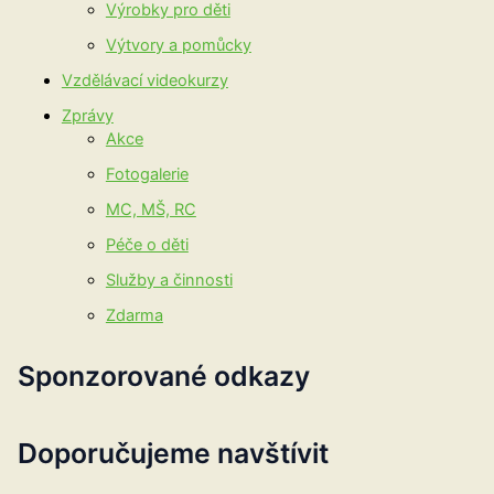
Výrobky pro děti
Výtvory a pomůcky
Vzdělávací videokurzy
Zprávy
Akce
Fotogalerie
MC, MŠ, RC
Péče o děti
Služby a činnosti
Zdarma
Sponzorované odkazy
Doporučujeme navštívit