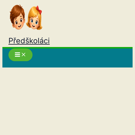
Přeskočit
na
obsah
Předškoláci
Hledat