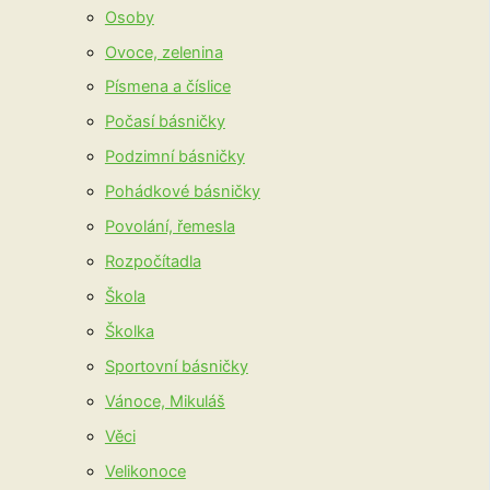
Osoby
Ovoce, zelenina
Písmena a číslice
Počasí básničky
Podzimní básničky
Pohádkové básničky
Povolání, řemesla
Rozpočítadla
Škola
Školka
Sportovní básničky
Vánoce, Mikuláš
Věci
Velikonoce