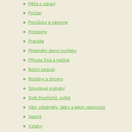
Péče o zdraví
Počasí
Pomůcky a nástroje
Potraviny
Pravidla
Předměty denní potřeby
Příroda živá a neživá
Roční období
Rostliny a stromy
Smyslové vnímání
Svět živočichů, zvířat
Věci, předměty, látky a jejich vlastnosti
Vesmír
Vztahy