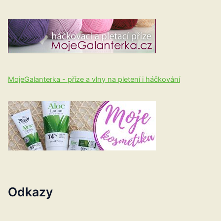
MojeGalanterka - příze a vlny na pletení i háčkování
Odkazy