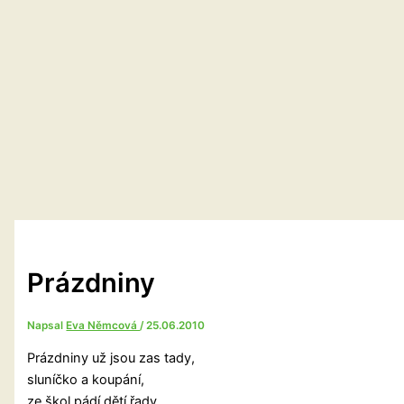
Prázdniny
Napsal
Eva Němcová
/
25.06.2010
Prázdniny už jsou zas tady,
sluníčko a koupání,
ze škol pádí dětí řady,