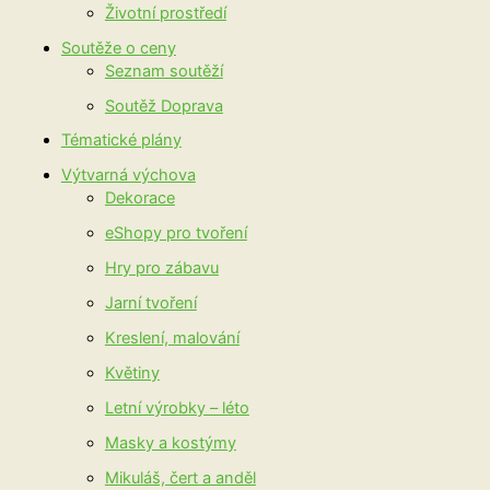
Životní prostředí
Soutěže o ceny
Seznam soutěží
Soutěž Doprava
Tématické plány
Výtvarná výchova
Dekorace
eShopy pro tvoření
Hry pro zábavu
Jarní tvoření
Kreslení, malování
Květiny
Letní výrobky – léto
Masky a kostýmy
Mikuláš, čert a anděl