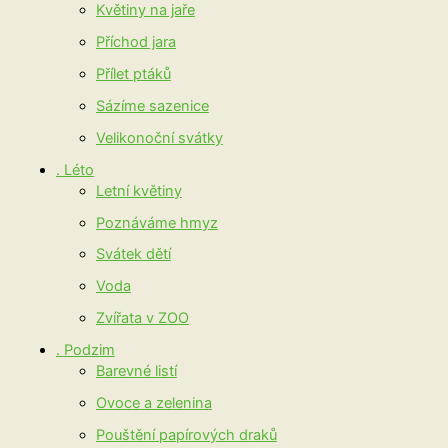
Květiny na jaře
Příchod jara
Přílet ptáků
Sázíme sazenice
Velikonoční svátky
. Léto
Letní květiny
Poznáváme hmyz
Svátek dětí
Voda
Zvířata v ZOO
. Podzim
Barevné listí
Ovoce a zelenina
Pouštění papírových draků