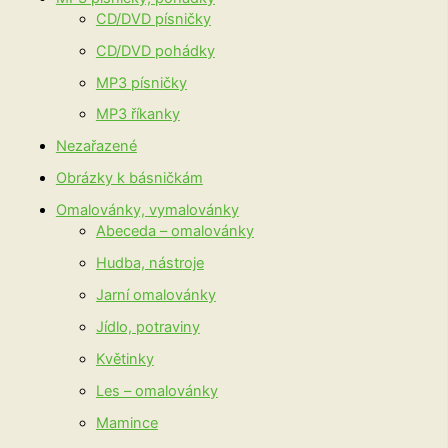
CD/DVD písničky
CD/DVD pohádky
MP3 písničky
MP3 říkanky
Nezařazené
Obrázky k básničkám
Omalovánky, vymalovánky
Abeceda – omalovánky
Hudba, nástroje
Jarní omalovánky
Jídlo, potraviny
Květinky
Les – omalovánky
Mamince