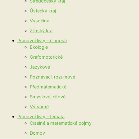
Středočeský kraj
Ústecký kraj
Vysočina
Zlínský kraj
Pracovní listy – činnosti
Ekologie
Grafomotorické
Jazykové
Poznávací, rozumové
Předmatematické
Smyslové, citové
Výtvarné
Pracovní listy – témata
Číselné a matematické pojmy
Domov