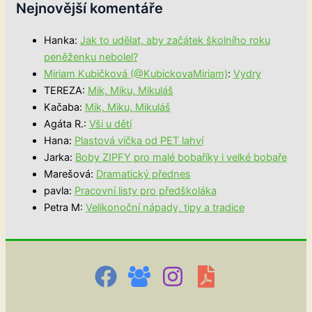
Nejnovější komentáře
Hanka
:
Jak to udělat, aby začátek školního roku
peněženku nebolel?
Miriam Kubičková (@KubickovaMiriam)
:
Vydry
TEREZA
:
Mik, Miku, Mikuláš
Kačaba
:
Mik, Miku, Mikuláš
Agáta R.
:
Vši u dětí
Hana
:
Plastová víčka od PET lahví
Jarka
:
Boby ZIPFY pro malé bobaříky i velké bobaře
Marešová
:
Dramatický přednes
pavla
:
Pracovní listy pro předškoláka
Petra M
:
Velikonoční nápady, tipy a tradice