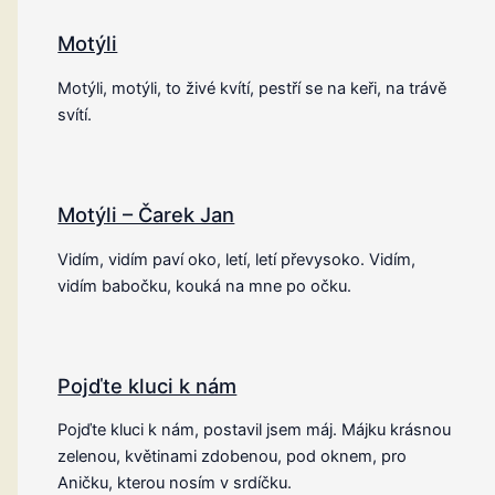
Motýli
Motýli, motýli, to živé kvítí, pestří se na keři, na trávě
svítí.
Motýli – Čarek Jan
Vidím, vidím paví oko, letí, letí převysoko. Vidím,
vidím babočku, kouká na mne po očku.
Pojďte kluci k nám
Pojďte kluci k nám, postavil jsem máj. Májku krásnou
zelenou, květinami zdobenou, pod oknem, pro
Aničku, kterou nosím v srdíčku.