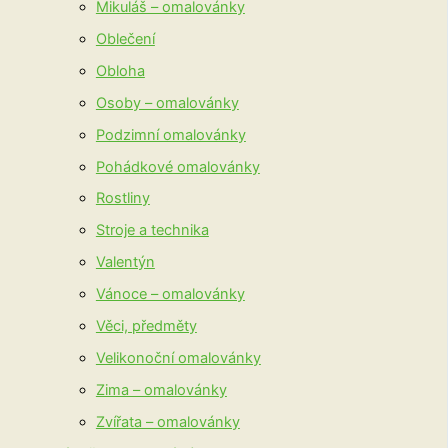
Mikuláš – omalovánky
Oblečení
Obloha
Osoby – omalovánky
Podzimní omalovánky
Pohádkové omalovánky
Rostliny
Stroje a technika
Valentýn
Vánoce – omalovánky
Věci, předměty
Velikonoční omalovánky
Zima – omalovánky
Zvířata – omalovánky