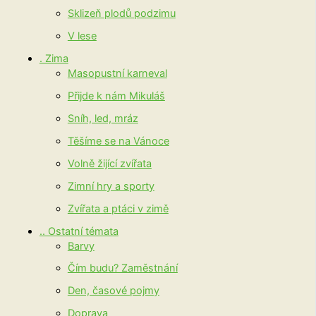
Sklizeň plodů podzimu
V lese
. Zima
Masopustní karneval
Přijde k nám Mikuláš
Sníh, led, mráz
Těšíme se na Vánoce
Volně žijící zvířata
Zimní hry a sporty
Zvířata a ptáci v zimě
.. Ostatní témata
Barvy
Čím budu? Zaměstnání
Den, časové pojmy
Doprava