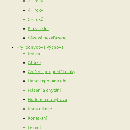
3+ roky
4+ roky
5+ roků
6 a více let
Věkově nezařazeno
Hry, pohybová výchova
Běhání
Chůze
Cvičení pro předškoláky
Handicapované děti
Házení a chytání
Hudebně pohybové
Komunikace
Kontaktní
Lezení