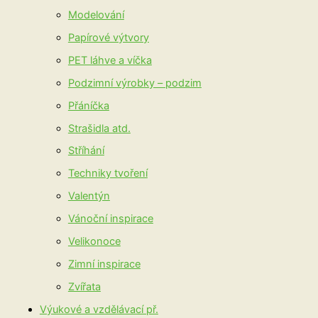
Modelování
Papírové výtvory
PET láhve a víčka
Podzimní výrobky – podzim
Přáníčka
Strašidla atd.
Stříhání
Techniky tvoření
Valentýn
Vánoční inspirace
Velikonoce
Zimní inspirace
Zvířata
Výukové a vzdělávací př.