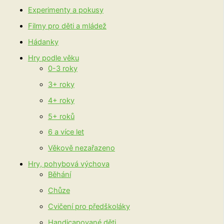
Experimenty a pokusy
Filmy pro děti a mládež
Hádanky
Hry podle věku
0-3 roky
3+ roky
4+ roky
5+ roků
6 a více let
Věkově nezařazeno
Hry, pohybová výchova
Běhání
Chůze
Cvičení pro předškoláky
Handicapované děti