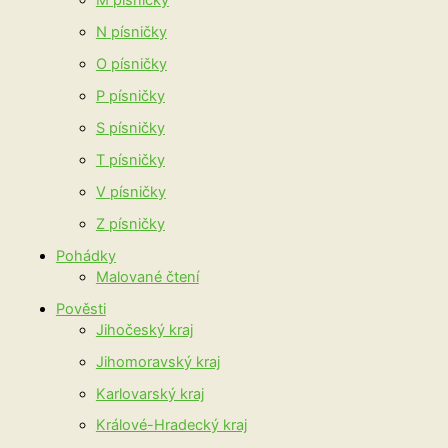
M písničky
N písničky
O písničky
P písničky
S písničky
T písničky
V písničky
Z písničky
Pohádky
Malované čtení
Pověsti
Jihočeský kraj
Jihomoravský kraj
Karlovarský kraj
Králové-Hradecký kraj