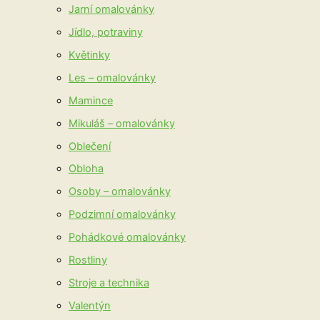
Jarní omalovánky
Jídlo, potraviny
Květinky
Les – omalovánky
Mamince
Mikuláš – omalovánky
Oblečení
Obloha
Osoby – omalovánky
Podzimní omalovánky
Pohádkové omalovánky
Rostliny
Stroje a technika
Valentýn