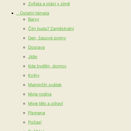
Zvířata a ptáci v zimě
.. Ostatní témata
Barvy
Čím budu? Zaměstnání
Den, časové pojmy
Doprava
Jídlo
Kde bydlím, domov
Knihy
Maminčin svátek
Moje rodina
Moje tělo a zdraví
Písmena
Počasí