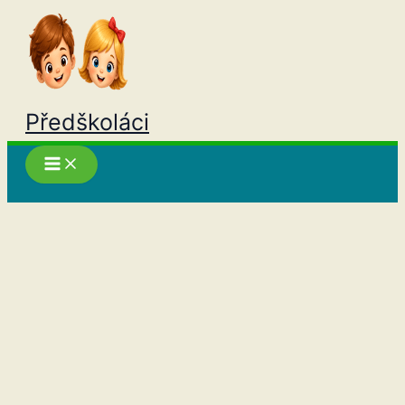
Přeskočit
na
obsah
Předškoláci
Hledat