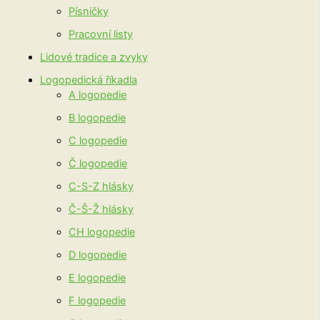
Písničky
Pracovní listy
Lidové tradice a zvyky
Logopedická říkadla
A logopedie
B logopedie
C logopedie
Č logopedie
C-S-Z hlásky
Č-Š-Ž hlásky
CH logopedie
D logopedie
E logopedie
F logopedie