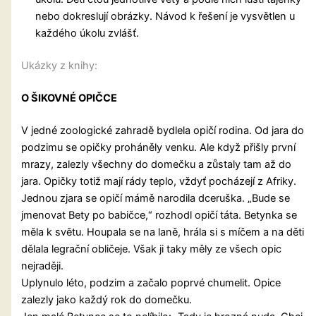
nebo dokreslují obrázky. Návod k řešení je vysvětlen u
každého úkolu zvlášť.
Ukázky z knihy:
O ŠIKOVNÉ OPIČCE
V jedné zoologické zahradě bydlela opičí rodina. Od jara do
podzimu se opičky proháněly venku. Ale když přišly první
mrazy, zalezly všechny do domečku a zůstaly tam až do
jara. Opičky totiž mají rády teplo, vždyť pocházejí z Afriky.
Jednou zjara se opičí mámě narodila dceruška. „Bude se
jmenovat Bety po babičce,“ rozhodl opičí táta. Betynka se
měla k světu. Houpala se na laně, hrála si s míčem a na děti
dělala legrační obličeje. Však ji taky měly ze všech opic
nejraději.
Uplynulo léto, podzim a začalo poprvé chumelit. Opice
zalezly jako každý rok do domečku.