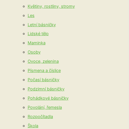
Květiny, rostliny, stromy
Les
Letní básničky
Lidské tělo
Maminka
Osoby
Ovoce, zelenina
Písmena a číslice
Počasí básničky
Podzimní básničky
Pohádkové básničky
Povolání, řemesla
Rozpočítadla
Škola