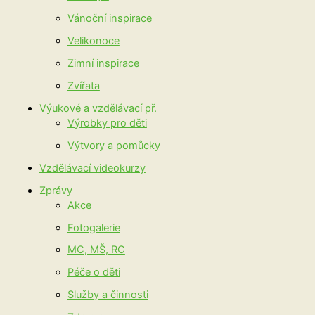
Vánoční inspirace
Velikonoce
Zimní inspirace
Zvířata
Výukové a vzdělávací př.
Výrobky pro děti
Výtvory a pomůcky
Vzdělávací videokurzy
Zprávy
Akce
Fotogalerie
MC, MŠ, RC
Péče o děti
Služby a činnosti