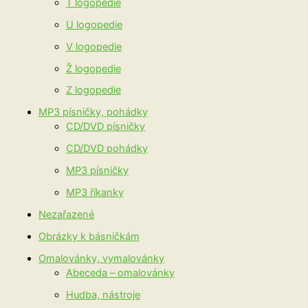
T logopedie
U logopedie
V logopedie
Ž logopedie
Z logopedie
MP3 písničky, pohádky
CD/DVD písničky
CD/DVD pohádky
MP3 písničky
MP3 říkanky
Nezařazené
Obrázky k básničkám
Omalovánky, vymalovánky
Abeceda – omalovánky
Hudba, nástroje