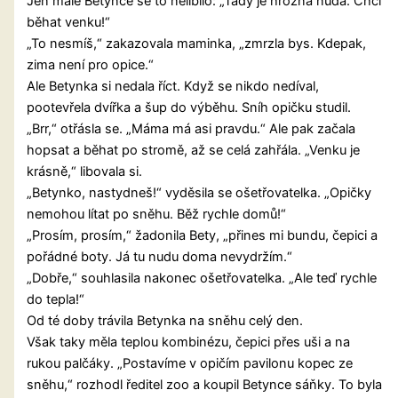
Jen malé Betynce se to nelíbilo: „Tady je hrozná nuda. Chci
běhat venku!“
„To nesmíš,“ zakazovala maminka, „zmrzla bys. Kdepak,
zima není pro opice.“
Ale Betynka si nedala říct. Když se nikdo nedíval,
pootevřela dvířka a šup do výběhu. Sníh opičku studil.
„Brr,“ otřásla se. „Máma má asi pravdu.“ Ale pak začala
hopsat a běhat po stromě, až se celá zahřála. „Venku je
krásně,“ libovala si.
„Betynko, nastydneš!“ vyděsila se ošetřovatelka. „Opičky
nemohou lítat po sněhu. Běž rychle domů!“
„Prosím, prosím,“ žadonila Bety, „přines mi bundu, čepici a
pořádné boty. Já tu nudu doma nevydržím.“
„Dobře,“ souhlasila nakonec ošetřovatelka. „Ale teď rychle
do tepla!“
Od té doby trávila Betynka na sněhu celý den.
Však taky měla teplou kombinézu, čepici přes uši a na
rukou palčáky. „Postavíme v opičím pavilonu kopec ze
sněhu,“ rozhodl ředitel zoo a koupil Betynce sáňky. To byla