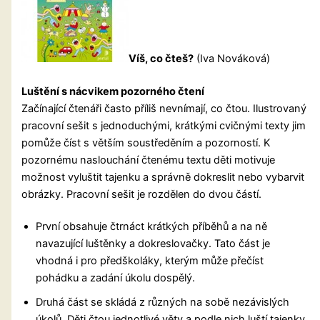
Víš, co čteš?
(Iva Nováková)
Luštění s nácvikem pozorného čtení
Začínající čtenáři často příliš nevnímají, co čtou. Ilustrovaný
pracovní sešit s jednoduchými, krátkými cvičnými texty jim
pomůže číst s větším soustředěním a pozorností. K
pozornému naslouchání čtenému textu děti motivuje
možnost vyluštit tajenku a správně dokreslit nebo vybarvit
obrázky. Pracovní sešit je rozdělen do dvou částí.
První obsahuje čtrnáct krátkých příběhů a na ně
navazující luštěnky a dokreslovačky. Tato část je
vhodná i pro předškoláky, kterým může přečíst
pohádku a zadání úkolu dospělý.
Druhá část se skládá z různých na sobě nezávislých
úkolů. Děti čtou jednotlivé věty a podle nich luští tajenky