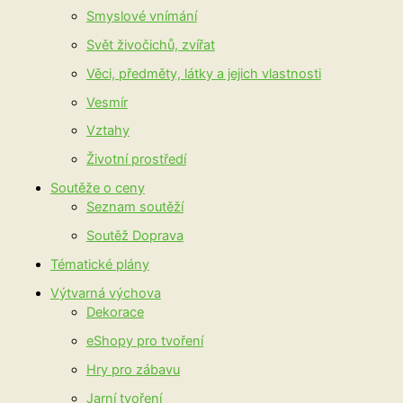
Smyslové vnímání
Svět živočichů, zvířat
Věci, předměty, látky a jejich vlastnosti
Vesmír
Vztahy
Životní prostředí
Soutěže o ceny
Seznam soutěží
Soutěž Doprava
Tématické plány
Výtvarná výchova
Dekorace
eShopy pro tvoření
Hry pro zábavu
Jarní tvoření