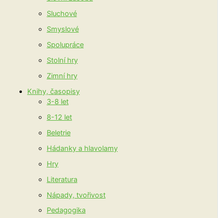
Sluchové
Smyslové
Spolupráce
Stolní hry
Zimní hry
Knihy, časopisy
3-8 let
8-12 let
Beletrie
Hádanky a hlavolamy
Hry
Literatura
Nápady, tvořivost
Pedagogika