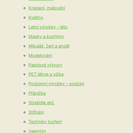
Kreslení, malování
Květiny
Letní výrobky – léto
Masky a kostýmy
Mikuláš, čert a anděl
Modelování
Papírové výtvory
PET láhve a víčka
Podzimní výrobky – podzim
Přáníčka
Strašidla atd.
Stříhání
Techniky tvoření
Valentýn