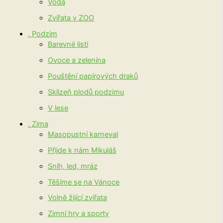
Voda
Zvířata v ZOO
. Podzim
Barevné listí
Ovoce a zelenina
Pouštění papírových draků
Sklizeň plodů podzimu
V lese
. Zima
Masopustní karneval
Přijde k nám Mikuláš
Sníh, led, mráz
Těšíme se na Vánoce
Volně žijící zvířata
Zimní hry a sporty