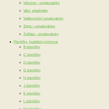
Vánoce – omalovánky
Věci, předměty
Velikonoční omalovánky
Zima – omalovánky
Zvířata – omalovánky
Písničky, hudební výchova
B písničky
C písničky
D písničky
G písničky
H písničky
J písničky
K písničky
L písničky