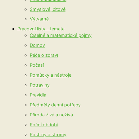
Smyslové, citové
Výtvarné
Pracovní listy – témata
Číselné a matematické pojmy
Domov
Péče o zdraví
Počasí
Pomůcky a nástroje
Potraviny
Pravidla
Předměty denní potřeby
Příroda živá a neživá
Roční období
Rostliny a stromy