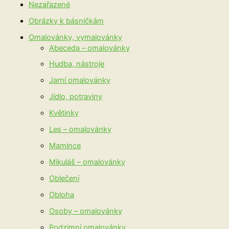
Nezařazené
Obrázky k básničkám
Omalovánky, vymalovánky
Abeceda – omalovánky
Hudba, nástroje
Jarní omalovánky
Jídlo, potraviny
Květinky
Les – omalovánky
Mamince
Mikuláš – omalovánky
Oblečení
Obloha
Osoby – omalovánky
Podzimní omalovánky