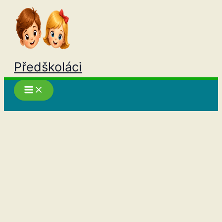
Přeskočit
na
obsah
Předškoláci
Hledat