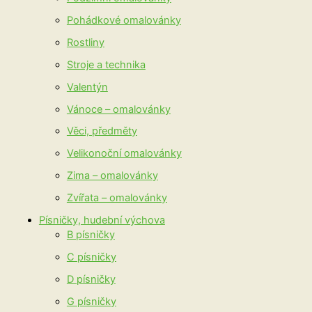
Pohádkové omalovánky
Rostliny
Stroje a technika
Valentýn
Vánoce – omalovánky
Věci, předměty
Velikonoční omalovánky
Zima – omalovánky
Zvířata – omalovánky
Písničky, hudební výchova
B písničky
C písničky
D písničky
G písničky