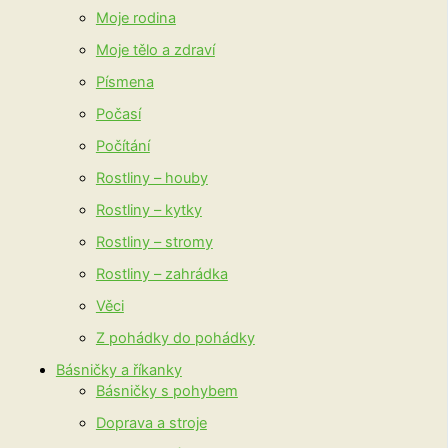
Moje rodina
Moje tělo a zdraví
Písmena
Počasí
Počítání
Rostliny – houby
Rostliny – kytky
Rostliny – stromy
Rostliny – zahrádka
Věci
Z pohádky do pohádky
Básničky a říkanky
Básničky s pohybem
Doprava a stroje