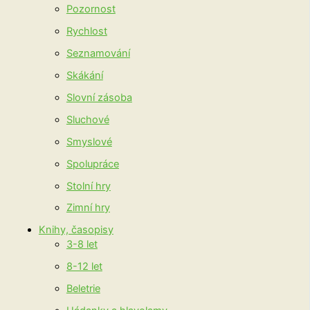
Pozornost
Rychlost
Seznamování
Skákání
Slovní zásoba
Sluchové
Smyslové
Spolupráce
Stolní hry
Zimní hry
Knihy, časopisy
3-8 let
8-12 let
Beletrie