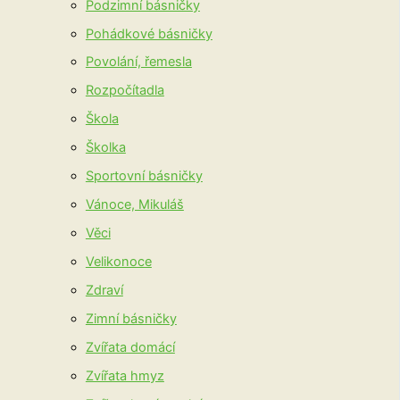
Podzimní básničky
Pohádkové básničky
Povolání, řemesla
Rozpočítadla
Škola
Školka
Sportovní básničky
Vánoce, Mikuláš
Věci
Velikonoce
Zdraví
Zimní básničky
Zvířata domácí
Zvířata hmyz