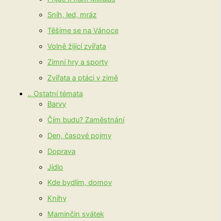
Sníh, led, mráz
Těšíme se na Vánoce
Volně žijící zvířata
Zimní hry a sporty
Zvířata a ptáci v zimě
.. Ostatní témata
Barvy
Čím budu? Zaměstnání
Den, časové pojmy
Doprava
Jídlo
Kde bydlím, domov
Knihy
Maminčin svátek