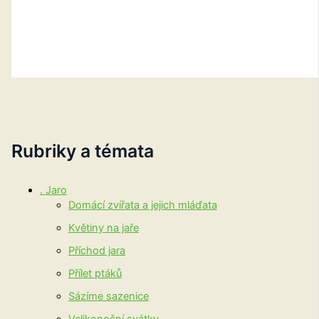
Rubriky a témata
. Jaro
Domácí zvířata a jejich mláďata
Květiny na jaře
Příchod jara
Přílet ptáků
Sázíme sazenice
Velikonoční svátky