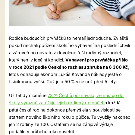
Rodiče budoucích prvňáčků to nemají jednoduché. Zvláště
pokud nechali pořízení školního vybavení na poslední chvíli
a zároveň po návratu z dovolené řeší rodinný rozpočet,
který není v ideální kondici.
Vybavení pro prvňáčka přišlo
v roce 2021 podle Českého rozhlasu zhruba na 6 300 Kč
,
letos odhaduje ekonom Lukáš Kovanda náklady ještě o
tisícikorunu vyšší. Což je o 50 % více než před 5 lety.
Už tehdy nicméně
78 % Čechů přiznávalo, že nástup do
školy výrazně zatěžuje jejich rodinný rozpočet
a každá
pátá česká rodina dokonce přemýšlela v souvislosti se
startem nového školního roku o půjčce. Tu využily nakonec
jen 2 rodiny ze 100. Ostatním se na zářijové výdaje
podařilo v průběhu roku našetřit.