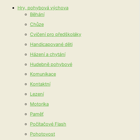
Hry, pohybová výchova
Běhání
Chůze
Cvičení pro předškoláky
Handicapované děti
Házení a chytání
Hudebně pohybové
Komunikace
Kontaktní
Lezení
Motorika
Paměť
Počítačové Flash
Pohotovost