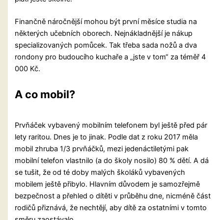
Finančně náročnější mohou být první měsíce studia na
některých učebních oborech. Nejnákladnější je nákup
specializovaných pomůcek. Tak třeba sada nožů a dva
rondony pro budoucího kuchaře a „jste v tom“ za téměř 4
000 Kč.
A co mobil?
Prvňáček vybavený mobilním telefonem byl ještě před pár
lety raritou. Dnes je to jinak. Podle dat z roku 2017 měla
mobil zhruba 1/3 prvňáčků, mezi jedenáctiletými pak
mobilní telefon vlastnilo (a do školy nosilo) 80 % dětí. A dá
se tušit, že od té doby malých školáků vybavených
mobilem ještě přibylo. Hlavním důvodem je samozřejmě
bezpečnost a přehled o dítěti v průběhu dne, nicméně část
rodičů přiznává, že nechtějí, aby dítě za ostatními v tomto
směru zaostávalo.