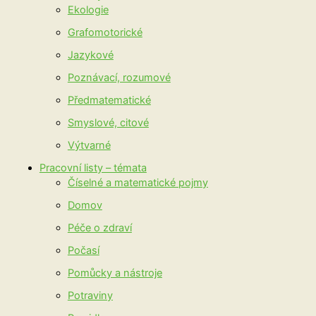
Ekologie
Grafomotorické
Jazykové
Poznávací, rozumové
Předmatematické
Smyslové, citové
Výtvarné
Pracovní listy – témata
Číselné a matematické pojmy
Domov
Péče o zdraví
Počasí
Pomůcky a nástroje
Potraviny