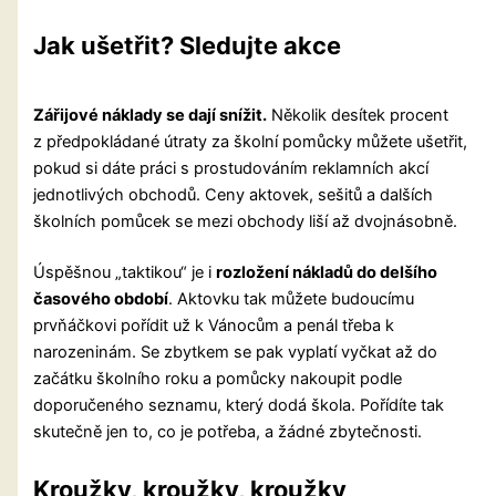
Jak ušetřit? Sledujte akce
Zářijové náklady se dají snížit.
Několik desítek procent
z předpokládané útraty za školní pomůcky můžete ušetřit,
pokud si dáte práci s prostudováním reklamních akcí
jednotlivých obchodů. Ceny aktovek, sešitů a dalších
školních pomůcek se mezi obchody liší až dvojnásobně.
Úspěšnou „taktikou“ je i
rozložení nákladů do delšího
časového období
. Aktovku tak můžete budoucímu
prvňáčkovi pořídit už k Vánocům a penál třeba k
narozeninám. Se zbytkem se pak vyplatí vyčkat až do
začátku školního roku a pomůcky nakoupit podle
doporučeného seznamu, který dodá škola. Pořídíte tak
skutečně jen to, co je potřeba, a žádné zbytečnosti.
Kroužky, kroužky, kroužky