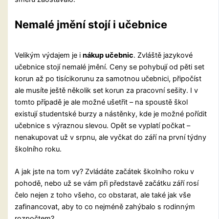
Nemalé jmění stojí i učebnice
Velikým výdajem je i
nákup učebnic
. Zvláště jazykové
učebnice stojí nemalé jmění. Ceny se pohybují od pěti set
korun až po tisícikorunu za samotnou učebnici, připočíst
ale musíte ještě několik set korun za pracovní sešity. I v
tomto případě je ale možné ušetřit – na spoustě škol
existují studentské burzy a nástěnky, kde je možné pořídit
učebnice s výraznou slevou. Opět se vyplatí počkat –
nenakupovat už v srpnu, ale vyčkat do září na první týdny
školního roku.
A jak jste na tom vy? Zvládáte začátek školního roku v
pohodě, nebo už se vám při představě začátku září rosí
čelo nejen z toho všeho, co obstarat, ale také jak vše
zafinancovat, aby to co nejméně zahýbalo s rodinným
rozpočtem?