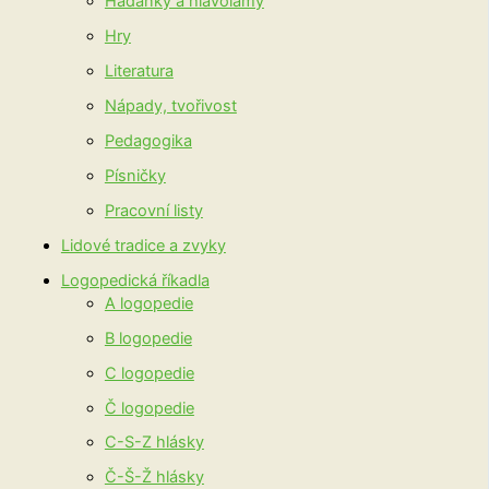
Hádanky a hlavolamy
Hry
Literatura
Nápady, tvořivost
Pedagogika
Písničky
Pracovní listy
Lidové tradice a zvyky
Logopedická říkadla
A logopedie
B logopedie
C logopedie
Č logopedie
C-S-Z hlásky
Č-Š-Ž hlásky