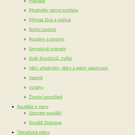
Pravidla
Předměty denní potřeby
Příroda živá a neživá
Roční období
Rostliny a stromy
Smyslové vnímání
Svět živočichů, zvířat
Věci, předměty, látky a jejich vlastnosti
Vesmír
Vztahy
Životní prostředí
Soutěže o ceny
Seznam soutěží
Soutěž Doprava
Tématické plány