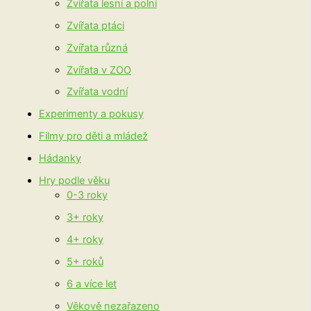
Zvířata lesní a polní
Zvířata ptáci
Zvířata různá
Zvířata v ZOO
Zvířata vodní
Experimenty a pokusy
Filmy pro děti a mládež
Hádanky
Hry podle věku
0-3 roky
3+ roky
4+ roky
5+ roků
6 a více let
Věkově nezařazeno