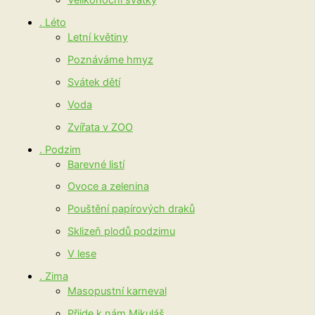
. Léto
Letní květiny
Poznáváme hmyz
Svátek dětí
Voda
Zvířata v ZOO
. Podzim
Barevné listí
Ovoce a zelenina
Pouštění papírových draků
Sklizeň plodů podzimu
V lese
. Zima
Masopustní karneval
Přijde k nám Mikuláš