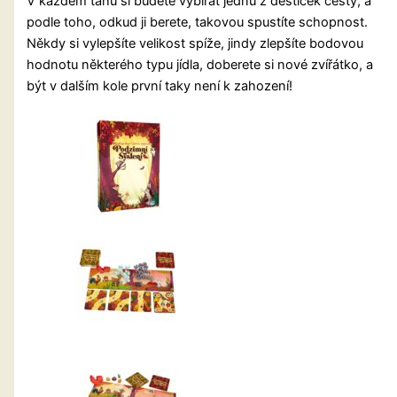
V každém tahu si budete vybírat jednu z destiček cesty, a
podle toho, odkud ji berete, takovou spustíte schopnost.
Někdy si vylepšíte velikost spíže, jindy zlepšíte bodovou
hodnotu některého typu jídla, doberete si nové zvířátko, a
být v dalším kole první taky není k zahození!