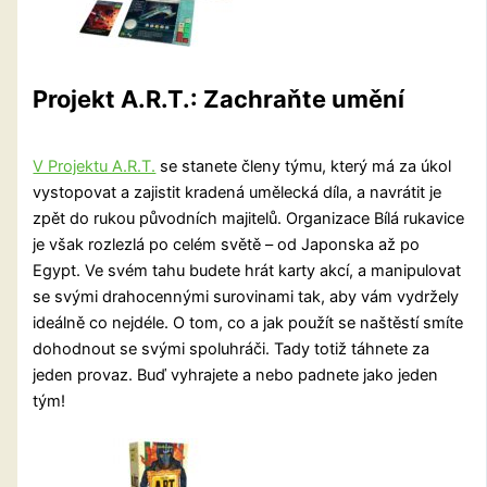
Projekt A.R.T.: Zachraňte umění
V Projektu A.R.T.
se stanete členy týmu, který má za úkol
vystopovat a zajistit kradená umělecká díla, a navrátit je
zpět do rukou původních majitelů. Organizace Bílá rukavice
je však rozlezlá po celém světě – od Japonska až po
Egypt. Ve svém tahu budete hrát karty akcí, a manipulovat
se svými drahocennými surovinami tak, aby vám vydržely
ideálně co nejdéle. O tom, co a jak použít se naštěstí smíte
dohodnout se svými spoluhráči. Tady totiž táhnete za
jeden provaz. Buď vyhrajete a nebo padnete jako jeden
tým!