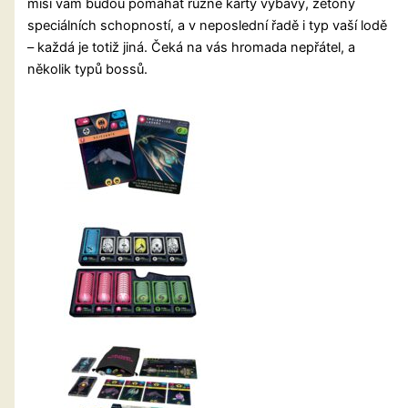
misi vám budou pomáhat různé karty výbavy, žetony
speciálních schopností, a v neposlední řadě i typ vaší lodě
– každá je totiž jiná. Čeká na vás hromada nepřátel, a
několik typů bossů.