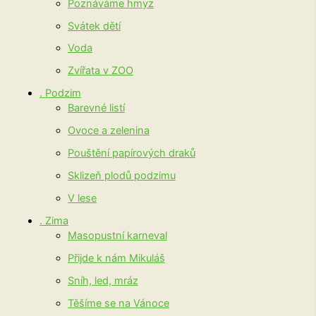
Poznáváme hmyz
Svátek dětí
Voda
Zvířata v ZOO
. Podzim
Barevné listí
Ovoce a zelenina
Pouštění papírových draků
Sklizeň plodů podzimu
V lese
. Zima
Masopustní karneval
Přijde k nám Mikuláš
Sníh, led, mráz
Těšíme se na Vánoce