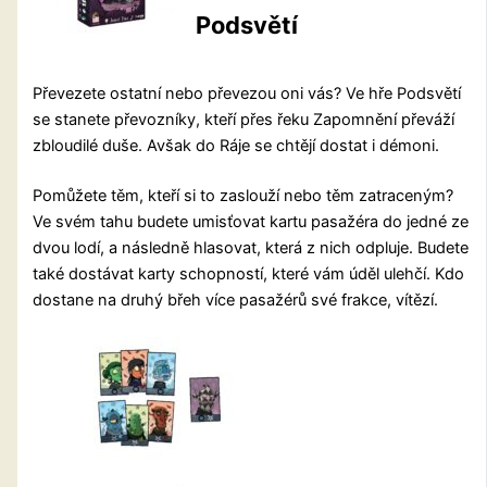
Podsvětí
Převezete ostatní nebo převezou oni vás? Ve hře Podsvětí
se stanete převozníky, kteří přes řeku Zapomnění převáží
zbloudilé duše. Avšak do Ráje se chtějí dostat i démoni.
Pomůžete těm, kteří si to zaslouží nebo těm zatraceným?
Ve svém tahu budete umisťovat kartu pasažéra do jedné ze
dvou lodí, a následně hlasovat, která z nich odpluje. Budete
také dostávat karty schopností, které vám úděl ulehčí. Kdo
dostane na druhý břeh více pasažérů své frakce, vítězí.