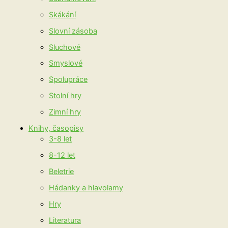
Skákání
Slovní zásoba
Sluchové
Smyslové
Spolupráce
Stolní hry
Zimní hry
Knihy, časopisy
3-8 let
8-12 let
Beletrie
Hádanky a hlavolamy
Hry
Literatura