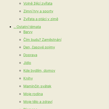
Volně žijící zvířata
Zimní hry a sporty
Zvířata a ptáci v zimě
.. Ostatní témata
Barvy
Čím budu? Zaměstnání
Den, časové pojmy
Doprava
Jídlo
Kde bydlím, domov
Knihy
Maminčin svátek
Moje rodina
Moje tělo a zdraví