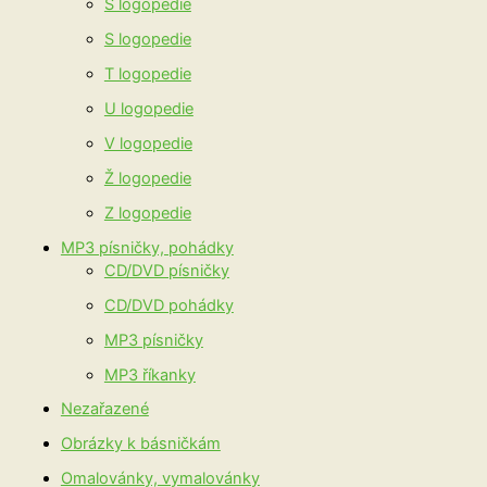
Š logopedie
S logopedie
T logopedie
U logopedie
V logopedie
Ž logopedie
Z logopedie
MP3 písničky, pohádky
CD/DVD písničky
CD/DVD pohádky
MP3 písničky
MP3 říkanky
Nezařazené
Obrázky k básničkám
Omalovánky, vymalovánky