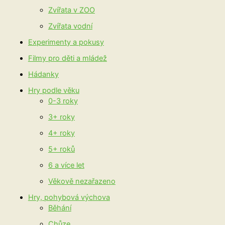
Zvířata v ZOO
Zvířata vodní
Experimenty a pokusy
Filmy pro děti a mládež
Hádanky
Hry podle věku
0-3 roky
3+ roky
4+ roky
5+ roků
6 a více let
Věkově nezařazeno
Hry, pohybová výchova
Běhání
Chůze