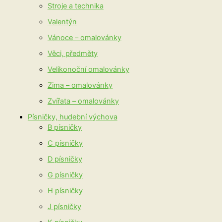
Stroje a technika
Valentýn
Vánoce – omalovánky
Věci, předměty
Velikonoční omalovánky
Zima – omalovánky
Zvířata – omalovánky
Písničky, hudební výchova
B písničky
C písničky
D písničky
G písničky
H písničky
J písničky