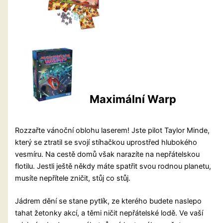
Maximální Warp
Rozzařte vánoční oblohu laserem! Jste pilot Taylor Minde,
který se ztratil se svojí stíhačkou uprostřed hlubokého
vesmíru. Na cestě domů však narazíte na nepřátelskou
flotilu. Jestli ještě někdy máte spatřit svou rodnou planetu,
musíte nepřítele zničit, stůj co stůj.
Jádrem dění se stane pytlík, ze kterého budete naslepo
tahat žetonky akcí, a těmi ničit nepřátelské lodě. Ve vaší