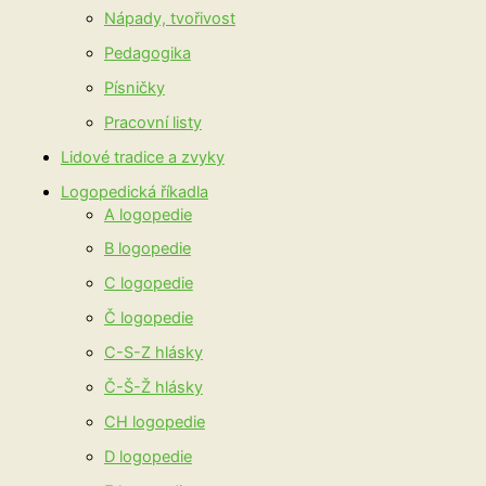
Nápady, tvořivost
Pedagogika
Písničky
Pracovní listy
Lidové tradice a zvyky
Logopedická říkadla
A logopedie
B logopedie
C logopedie
Č logopedie
C-S-Z hlásky
Č-Š-Ž hlásky
CH logopedie
D logopedie