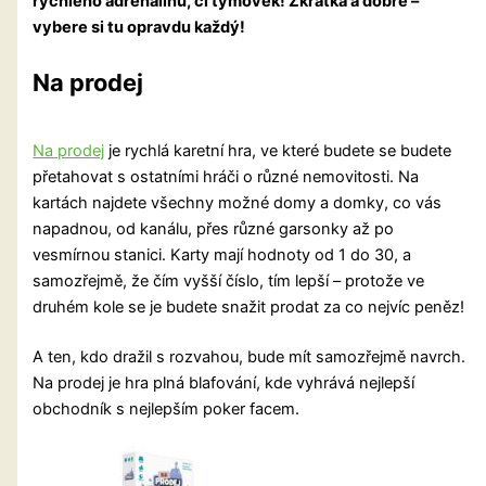
rychlého
adrenalinu, či týmovek! Zkrátka a dobře –
vybere si tu opravdu každý!
Na prodej
Na prodej
je rychlá karetní hra, ve které budete se budete
přetahovat s ostatními hráči o různé nemovitosti. Na
kartách najdete všechny možné domy a domky, co vás
napadnou, od kanálu, přes různé garsonky až po
vesmírnou stanici. Karty mají hodnoty od 1 do 30, a
samozřejmě, že čím vyšší číslo, tím lepší – protože ve
druhém kole se je budete snažit prodat za co nejvíc peněz!
A ten, kdo dražil s rozvahou, bude mít samozřejmě navrch.
Na prodej je hra plná blafování, kde vyhrává nejlepší
obchodník s nejlepším poker facem.