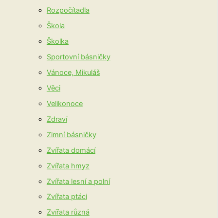
Rozpočítadla
Škola
Školka
Sportovní básničky
Vánoce, Mikuláš
Věci
Velikonoce
Zdraví
Zimní básničky
Zvířata domácí
Zvířata hmyz
Zvířata lesní a polní
Zvířata ptáci
Zvířata různá