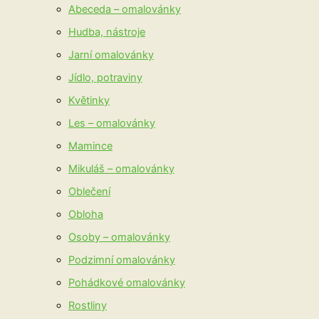
Abeceda – omalovánky
Hudba, nástroje
Jarní omalovánky
Jídlo, potraviny
Květinky
Les – omalovánky
Mamince
Mikuláš – omalovánky
Oblečení
Obloha
Osoby – omalovánky
Podzimní omalovánky
Pohádkové omalovánky
Rostliny