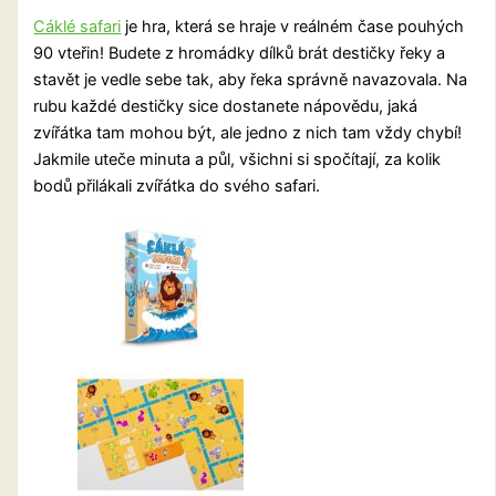
Cáklé safari
je hra, která se hraje v reálném čase pouhých
90 vteřin! Budete z hromádky dílků brát destičky řeky a
stavět je vedle sebe tak, aby řeka správně navazovala. Na
rubu každé destičky sice dostanete nápovědu, jaká
zvířátka tam mohou být, ale jedno z nich tam vždy chybí!
Jakmile uteče minuta a půl, všichni si spočítají, za kolik
bodů přilákali zvířátka do svého safari.