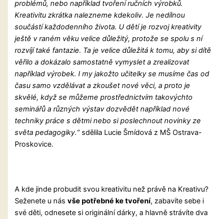
problémů, nebo například tvoření ručních výrobků.
Kreativitu zkrátka nalezneme kdekoliv. Je nedílnou
součástí každodenního života. U dětí je rozvoj kreativity
ještě v raném věku velice důležitý, protože se spolu s ní
rozvíjí také fantazie. Ta je velice důležitá k tomu, aby si dítě
věřilo a dokázalo samostatně vymyslet a zrealizovat
například výrobek. I my jakožto učitelky se musíme čas od
času samo vzdělávat a zkoušet nové věci, a proto je
skvělé, když se můžeme prostřednictvím takovýchto
seminářů a různých výstav dozvědět například nové
techniky práce s dětmi nebo si poslechnout novinky ze
světa pedagogiky.“
sdělila Lucie Šmídová z MŠ Ostrava-
Proskovice.
A kde jinde probudit svou kreativitu než právě na Kreativu?
Seženete u nás
vše potřebné ke tvoření
, zabavíte sebe i
své děti, odnesete si originální dárky, a hlavně strávíte dva