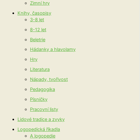
Zimní hry
Knihy, časopisy
3-8 let
8-12 let
Beletrie
Hádanky a hlavolamy
Hry
Literatura
Nápady, tvořivost
Pedagogika
Písničky
Pracovní listy
Lidové tradice a zvyky
Logopedická říkadla
A logopedie