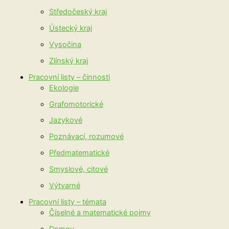
Středočeský kraj
Ústecký kraj
Vysočina
Zlínský kraj
Pracovní listy – činnosti
Ekologie
Grafomotorické
Jazykové
Poznávací, rozumové
Předmatematické
Smyslové, citové
Výtvarné
Pracovní listy – témata
Číselné a matematické pojmy