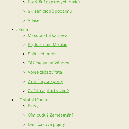
Pouštění papírových draků
Sklizeň plodů podzimu
V lese
. Zima
Masopustní karneval
Přijde k nám Mikuláš
Sníh, led, mráz
Těšíme se na Vánoce
Volně žijící zvířata
Zimní hry a sporty
Zvířata a ptáci v zimě
.. Ostatní témata
Barvy
Čím budu? Zaměstnání
Den, časové pojmy