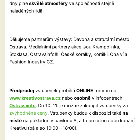
dny plné
skvělé atmosféry
ve společnosti stejně
naladěných lidí!
Děkujeme partnerům výstavy: Davona a statutární město
Ostrava. Mediálními partnery akce jsou Krampolinka,
Stoklasa, Ostravainfo!!!, České korálky, Korálki, Ona ví a
Fashion Industry CZ.
Předprodej
vstupenek probíhá
ONLINE
formou na
www.kreativostrava.cz
nebo
osobně
v infocentrech
Ostravainfo
. Do 10. 11. je možné zakoupit vstupenky za
zvýhodněné ceny
. Vstupenky budou k dispozici také
na
místě
na pokladně v pavilonu A, a to po celou dobu konání
Kreativu (pá a so 10:00 – 18:00).