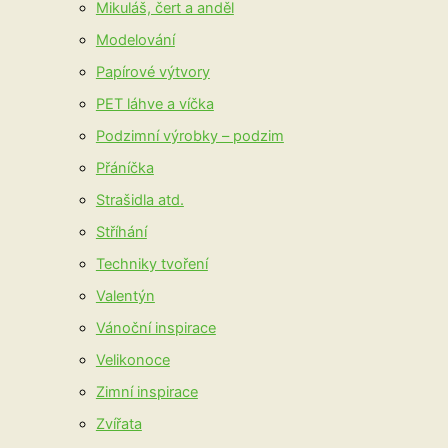
Mikuláš, čert a anděl
Modelování
Papírové výtvory
PET láhve a víčka
Podzimní výrobky – podzim
Přáníčka
Strašidla atd.
Stříhání
Techniky tvoření
Valentýn
Vánoční inspirace
Velikonoce
Zimní inspirace
Zvířata