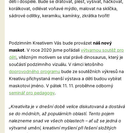
děti i dospělé. Bude se drátovat, plést, vyšívat, háčkovat,
korálkovat, odlévat voňavé mýdlo, malovat na sklíčka,
sádrové odlitky, keramiku, kamínky, zkrátka tvořit!
Podzimním Kreativem Vás bude provázet
náš nový
maskot
. V roce 2020 jsme pořádali
výtvarnou soutěž pro
děti
, vítězným motivem se stal právě dinosaurus, který je
součástí podzimního vizuálu. V rámci letošního
doprovodného programu
bude ze soutěžních výkresů na
Kreativu přichystaná menší výstava a děti budou vybírat
maskotovi jméno. V pátek 11. 11. proběhne odborný
seminář pro pedagogy
.
„Kreativita je v dnešní době velice diskutovaná a dostává
se do módních, až populárních oblastí. Tento pojem
nalezneme snad ve všech oblastech – ať už se jedná o
výtvarné umění, kreativní myšlení při řešení složitých