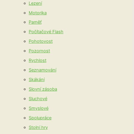
Lezení
Motorika
Paměť
Počítačové Flash
Pohotovost
Pozornost
Rychlost
Seznamování
Skákání
Slovní zásoba
Sluchové
Smyslové
Spolupráce
Stolní hry