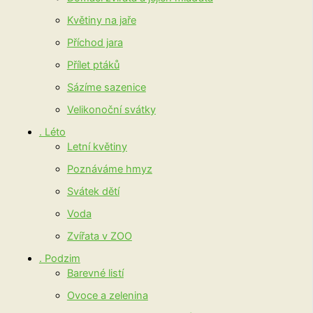
Květiny na jaře
Příchod jara
Přílet ptáků
Sázíme sazenice
Velikonoční svátky
. Léto
Letní květiny
Poznáváme hmyz
Svátek dětí
Voda
Zvířata v ZOO
. Podzim
Barevné listí
Ovoce a zelenina