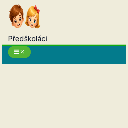
Přeskočit
na
obsah
Předškoláci
Hledat