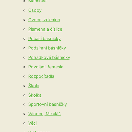
Maminka
Osoby
Ovoce, zelenina
Písmena a číslice
Počasí básničky
Podzimní básničky
Pohádkové básničky
Povolání, řemesla
Rozpočítadla
Škola
Školka
Sportovní básničky
Vánoce, Mikuláš
Věci