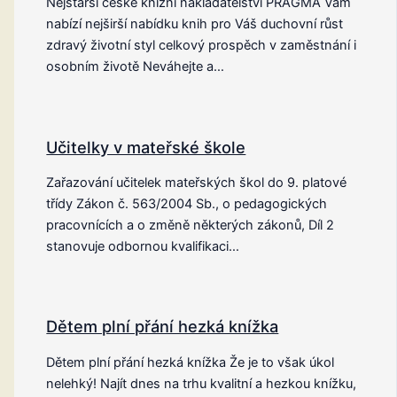
Nejstarší české knižní nakladatelství PRAGMA Vám
nabízí nejširší nabídku knih pro Váš duchovní růst
zdravý životní styl celkový prospěch v zaměstnání i
osobním životě Neváhejte a…
Učitelky v mateřské škole
Zařazování učitelek mateřských škol do 9. platové
třídy Zákon č. 563/2004 Sb., o pedagogických
pracovnících a o změně některých zákonů, Díl 2
stanovuje odbornou kvalifikaci…
Dětem plní přání hezká knížka
Dětem plní přání hezká knížka Že je to však úkol
nelehký! Najít dnes na trhu kvalitní a hezkou knížku,