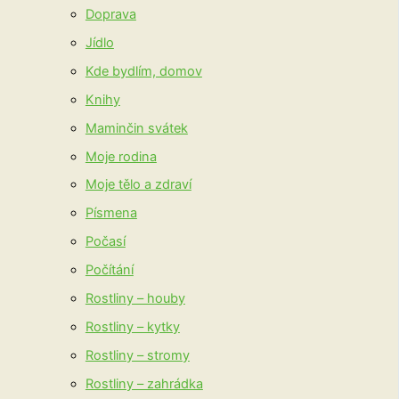
Doprava
Jídlo
Kde bydlím, domov
Knihy
Maminčin svátek
Moje rodina
Moje tělo a zdraví
Písmena
Počasí
Počítání
Rostliny – houby
Rostliny – kytky
Rostliny – stromy
Rostliny – zahrádka