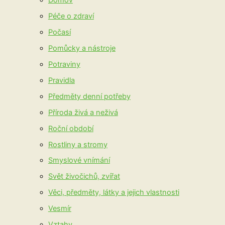
Domov
Péče o zdraví
Počasí
Pomůcky a nástroje
Potraviny
Pravidla
Předměty denní potřeby
Příroda živá a neživá
Roční období
Rostliny a stromy
Smyslové vnímání
Svět živočichů, zvířat
Věci, předměty, látky a jejich vlastnosti
Vesmír
Vztahy