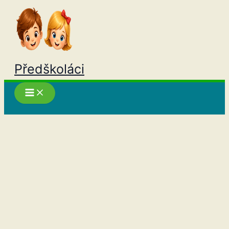
Přeskočit
na
obsah
Předškoláci
Hledat