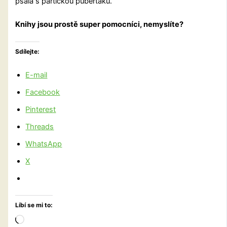
psala s partičkou puberťáků.
Knihy jsou prostě super pomocníci, nemyslíte?
Sdílejte:
E-mail
Facebook
Pinterest
Threads
WhatsApp
X
Líbí se mi to:
Načítání…