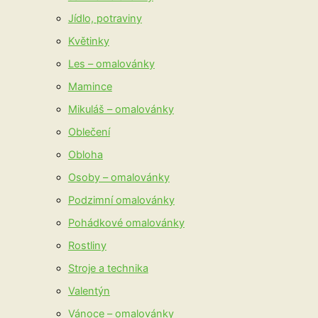
Jídlo, potraviny
Květinky
Les – omalovánky
Mamince
Mikuláš – omalovánky
Oblečení
Obloha
Osoby – omalovánky
Podzimní omalovánky
Pohádkové omalovánky
Rostliny
Stroje a technika
Valentýn
Vánoce – omalovánky