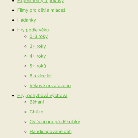
Experimenty a pokusy
Filmy pro děti a mládež
Hádanky
Hry podle věku
0-3 roky
3+ roky
4+ roky
5+ roků
6 a více let
Věkově nezařazeno
Hry, pohybová výchova
Běhání
Chůze
Cvičení pro předškoláky
Handicapované děti