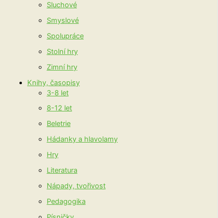
Sluchové
Smyslové
Spolupráce
Stolní hry
Zimní hry
Knihy, časopisy
3-8 let
8-12 let
Beletrie
Hádanky a hlavolamy
Hry
Literatura
Nápady, tvořivost
Pedagogika
Písničky