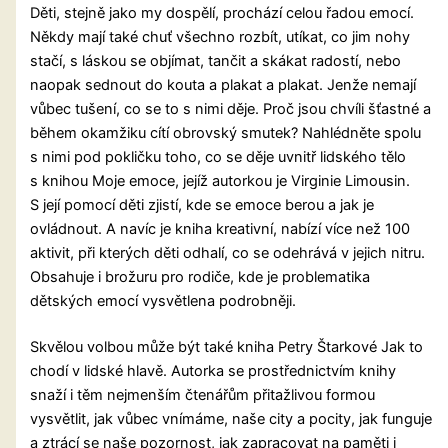
Děti, stejně jako my dospělí, prochází celou řadou emocí.
Někdy mají také chuť všechno rozbít, utíkat, co jim nohy
stačí, s láskou se objímat, tančit a skákat radostí, nebo
naopak sednout do kouta a plakat a plakat. Jenže nemají
vůbec tušení, co se to s nimi děje. Proč jsou chvíli šťastné a
během okamžiku cítí obrovský smutek? Nahlédněte spolu
s nimi pod pokličku toho, co se děje uvnitř lidského tělo
s knihou Moje emoce, jejíž autorkou je Virginie Limousin.
S její pomocí děti zjistí, kde se emoce berou a jak je
ovládnout. A navíc je kniha kreativní, nabízí více než 100
aktivit, při kterých děti odhalí, co se odehrává v jejich nitru.
Obsahuje i brožuru pro rodiče, kde je problematika
dětských emocí vysvětlena podrobněji.
Skvělou volbou může být také kniha Petry Štarkové Jak to
chodí v lidské hlavě. Autorka se prostřednictvím knihy
snaží i těm nejmenším čtenářům přitažlivou formou
vysvětlit, jak vůbec vnímáme, naše city a pocity, jak funguje
a ztrácí se naše pozornost, jak zapracovat na paměti i