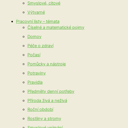
Smyslové, citové
Výtvarné
Pracovní listy – témata
Číselné a matematické pojmy
Domov
Péče o zdraví
Počasí
Pomůcky a nástroje
Potraviny
Pravidla
Předměty denní potřeby
Příroda živá a neživá
Roční období
Rostliny a stromy
Smyslové vnímání