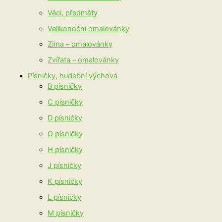
Věci, předměty
Velikonoční omalovánky
Zima – omalovánky
Zvířata – omalovánky
Písničky, hudební výchova
B písničky
C písničky
D písničky
G písničky
H písničky
J písničky
K písničky
L písničky
M písničky