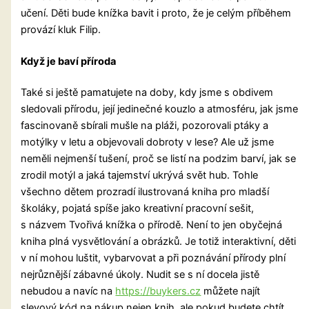
učení. Děti bude knížka bavit i proto, že je celým příběhem
provází kluk Filip.
Když je baví příroda
Také si ještě pamatujete na doby, kdy jsme s obdivem
sledovali přírodu, její jedinečné kouzlo a atmosféru, jak jsme
fascinovaně sbírali mušle na pláži, pozorovali ptáky a
motýlky v letu a objevovali dobroty v lese? Ale už jsme
neměli nejmenší tušení, proč se listí na podzim barví, jak se
zrodil motýl a jaká tajemství ukrývá svět hub. Tohle
všechno dětem prozradí ilustrovaná kniha pro mladší
školáky, pojatá spíše jako kreativní pracovní sešit,
s názvem Tvořivá knížka o přírodě. Není to jen obyčejná
kniha plná vysvětlování a obrázků. Je totiž interaktivní, děti
v ní mohou luštit, vybarvovat a při poznávání přírody plní
nejrůznější zábavné úkoly. Nudit se s ní docela jistě
nebudou a navíc na
https://buykers.cz
můžete najít
slevový kód na nákup nejen knih, ale pokud budete chtít