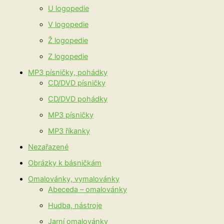
U logopedie
V logopedie
Ž logopedie
Z logopedie
MP3 písničky, pohádky
CD/DVD písničky
CD/DVD pohádky
MP3 písničky
MP3 říkanky
Nezařazené
Obrázky k básničkám
Omalovánky, vymalovánky
Abeceda – omalovánky
Hudba, nástroje
Jarní omalovánky