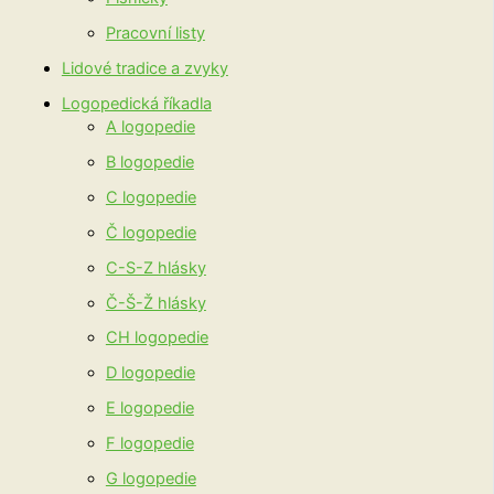
Pracovní listy
Lidové tradice a zvyky
Logopedická říkadla
A logopedie
B logopedie
C logopedie
Č logopedie
C-S-Z hlásky
Č-Š-Ž hlásky
CH logopedie
D logopedie
E logopedie
F logopedie
G logopedie