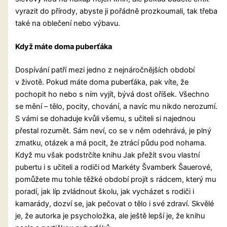
vyrazit do přírody, abyste ji pořádně prozkoumali, tak třeba
také na oblečení nebo výbavu.
Když máte doma puberťáka
Dospívání patří mezi jedno z nejnáročnějších období
v životě. Pokud máte doma puberťáka, pak víte, že
pochopit ho nebo s ním vyjít, bývá dost oříšek. Všechno
se mění – tělo, pocity, chování, a navíc mu nikdo nerozumí.
S vámi se dohaduje kvůli všemu, s učiteli si najednou
přestal rozumět. Sám neví, co se v něm odehrává, je plný
zmatku, otázek a má pocit, že ztrácí půdu pod nohama.
Když mu však podstrčíte knihu Jak přežít svou vlastní
pubertu i s učiteli a rodiči
od Markéty Švamberk Šauerové,
pomůžete mu tohle těžké období projít s rádcem, který mu
poradí, jak líp zvládnout školu, jak vycházet s rodiči i
kamarády, dozví se, jak pečovat o tělo i své zdraví. Skvělé
je, že autorka je psycholožka, ale ještě lepší je, že knihu