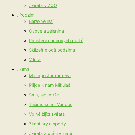
Zvířata v ZOO
. Podzim
Barevné listí
Ovoce a zelenina
Pouštění papírových draků
Sklizeň plodů podzimu
V lese
. Zima
Masopustní karneval
Přijde k nám Mikuláš
Sníh, led, mráz
Těšíme se na Vánoce
Volně žijící zvířata
Zimní hry a sporty
Zvířata a ptáci v zimě