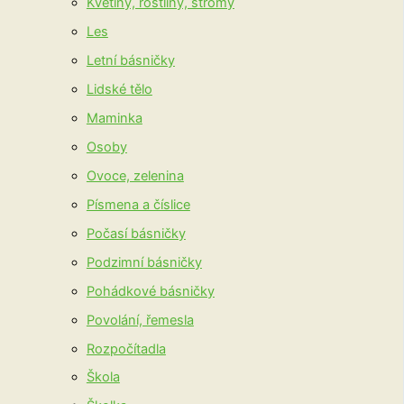
Květiny, rostliny, stromy
Les
Letní básničky
Lidské tělo
Maminka
Osoby
Ovoce, zelenina
Písmena a číslice
Počasí básničky
Podzimní básničky
Pohádkové básničky
Povolání, řemesla
Rozpočítadla
Škola