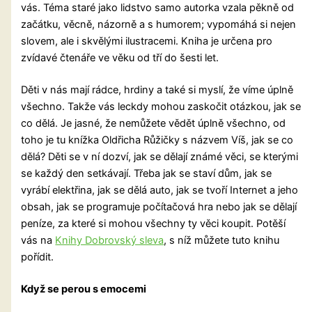
vás. Téma staré jako lidstvo samo autorka vzala pěkně od
začátku, věcně, názorně a s humorem; vypomáhá si nejen
slovem, ale i skvělými ilustracemi. Kniha je určena pro
zvídavé čtenáře ve věku od tří do šesti let.
Děti v nás mají rádce, hrdiny a také si myslí, že víme úplně
všechno. Takže vás leckdy mohou zaskočit otázkou, jak se
co dělá. Je jasné, že nemůžete vědět úplně všechno, od
toho je tu knížka Oldřicha Růžičky s názvem Víš, jak se co
dělá? Děti se v ní dozví, jak se dělají známé věci, se kterými
se každý den setkávají. Třeba jak se staví dům, jak se
vyrábí elektřina, jak se dělá auto, jak se tvoří Internet a jeho
obsah, jak se programuje počítačová hra nebo jak se dělají
peníze, za které si mohou všechny ty věci koupit. Potěší
vás na
Knihy Dobrovský sleva
, s níž můžete tuto knihu
pořídit.
Když se perou s emocemi