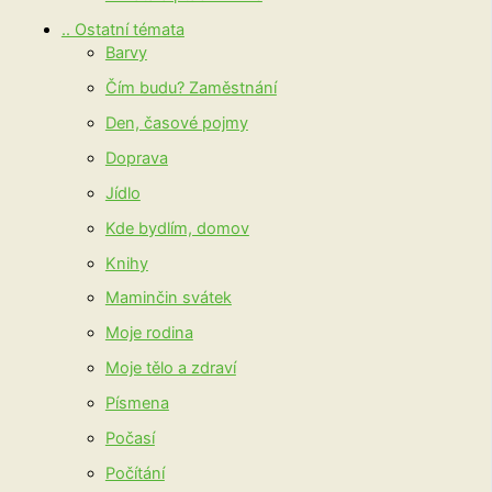
.. Ostatní témata
Barvy
Čím budu? Zaměstnání
Den, časové pojmy
Doprava
Jídlo
Kde bydlím, domov
Knihy
Maminčin svátek
Moje rodina
Moje tělo a zdraví
Písmena
Počasí
Počítání